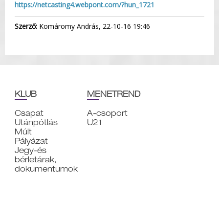
https://netcasting4.webpont.com/?hun_1721
Szerző:
Komáromy András, 22-10-16 19:46
KLUB
MENETREND
Csapat
A-csoport
Utánpótlás
U21
Múlt
Pályázat
Jegy-és
bérletárak,
dokumentumok