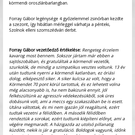
körmendi oroszlánbarlangban.
Forray Gábor legénysége 4 győzelemmel zsinórban kezdte
a szezont, így hibátlan mérleggel várhatja a pénteki,
Szolnok elleni szomszédvári derbit.
Forray Gábor vezetőedző értékelése:
Rengeteg érzelem
kavarog most bennem. Sokszor jártam már ebben a
sajtószobában, és gratuláltak a körmendi vezetők,
szurkolók, de mindig a szimpatikus vesztes voltunk. 13 év
után tudtunk nyerni a körmendi katlanban, ez óriási
dolog, elképesztő siker. A siker kulcsa az volt, hogy a
Körmendet 70 pont körül tartottuk, és ez lehetett volna
még alacsonyabb is, ha nem bakizunk ennyit. Jól
felkészültünk az agresszív védekezésükből, sok üres
dobásunk volt, ami a meccs egy szakaszában be is esett.
Utána váltottak, és mi nem igazán jól reagáltunk, ezért
tudtak vezetni a félidőben. A második félidőben
rendeztük a sorokat, ezért tudtunk kiépíteni előnyt, ami a
végére megmaradt. A házigazda az utolsó pillanatig
küzdött, nekik is jár a gratuláció. Boldogok vagyunk, időnk