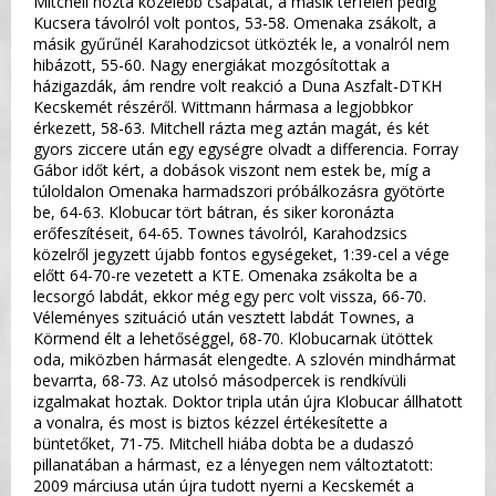
Mitchell hozta közelebb csapatát, a másik térfélen pedig
Kucsera távolról volt pontos, 53-58. Omenaka zsákolt, a
másik gyűrűnél Karahodzicsot ütközték le, a vonalról nem
hibázott, 55-60. Nagy energiákat mozgósítottak a
házigazdák, ám rendre volt reakció a Duna Aszfalt-DTKH
Kecskemét részéről. Wittmann hármasa a legjobbkor
érkezett, 58-63. Mitchell rázta meg aztán magát, és két
gyors ziccere után egy egységre olvadt a differencia. Forray
Gábor időt kért, a dobások viszont nem estek be, míg a
túloldalon Omenaka harmadszori próbálkozásra gyötörte
be, 64-63. Klobucar tört bátran, és siker koronázta
erőfeszítéseit, 64-65. Townes távolról, Karahodzsics
közelről jegyzett újabb fontos egységeket, 1:39-cel a vége
előtt 64-70-re vezetett a KTE. Omenaka zsákolta be a
lecsorgó labdát, ekkor még egy perc volt vissza, 66-70.
Véleményes szituáció után vesztett labdát Townes, a
Körmend élt a lehetőséggel, 68-70. Klobucarnak ütöttek
oda, miközben hármasát elengedte. A szlovén mindhármat
bevarrta, 68-73. Az utolsó másodpercek is rendkívüli
izgalmakat hoztak. Doktor tripla után újra Klobucar állhatott
a vonalra, és most is biztos kézzel értékesítette a
büntetőket, 71-75. Mitchell hiába dobta be a dudaszó
pillanatában a hármast, ez a lényegen nem változtatott:
2009 márciusa után újra tudott nyerni a Kecskemét a