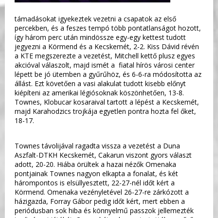
támadásokat igyekeztek vezetni a csapatok az első
percekben, és a feszes tempó több pontatlanságot hozott,
így három perc után mindössze egy-egy kettest tudott
jegyezni a Körmend és a Kecskemét, 2-2. Kiss Dávid révén
a KTE megszerezte a vezetést, Mitchell kettő plusz egyes
akcióval válaszolt, majd ismét a fiatal hírös városi center
lépett be jó ütemben a gyűrűhöz, és 6-6-ra módosította az
állást. Ezt követően a vasi alakulat tudott kisebb előnyt
kiépíteni az amerikai légiósoknak köszönhetően, 13-8.
Townes, Klobucar kosaraival tartott a lépést a Kecskemét,
majd Karahodzics trojkája egyetlen pontra hozta fel őket,
18-17.
Townes távolijával ragadta vissza a vezetést a Duna
Aszfalt-DTKH Kecskemét, Cakarun viszont gyors választ
adott, 20-20. Hiába örültek a hazai nézők Omenaka
pontjainak Townes nagyon elkapta a fonalat, és két
hárompontos is elsüllyesztett, 22-27-nél időt kért a
Körmend. Omenaka vezényletével 26-27-re zárkózott a
házigazda, Forray Gábor pedig időt kért, mert ebben a
periódusban sok hiba és könnyelmű passzok jellemezték