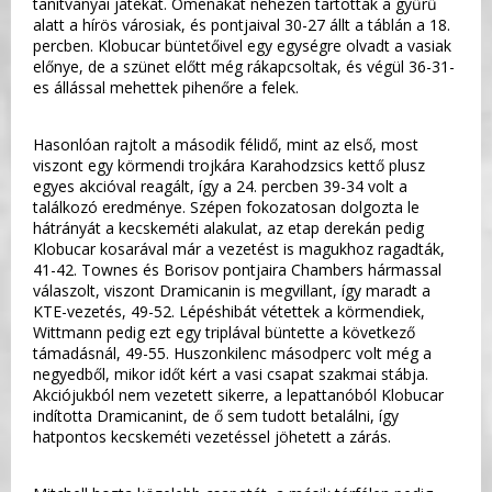
tanítványai játékát. Omenakát nehezen tartották a gyűrű
alatt a hírös városiak, és pontjaival 30-27 állt a táblán a 18.
percben. Klobucar büntetőivel egy egységre olvadt a vasiak
előnye, de a szünet előtt még rákapcsoltak, és végül 36-31-
es állással mehettek pihenőre a felek.
Hasonlóan rajtolt a második félidő, mint az első, most
viszont egy körmendi trojkára Karahodzsics kettő plusz
egyes akcióval reagált, így a 24. percben 39-34 volt a
találkozó eredménye. Szépen fokozatosan dolgozta le
hátrányát a kecskeméti alakulat, az etap derekán pedig
Klobucar kosarával már a vezetést is magukhoz ragadták,
41-42. Townes és Borisov pontjaira Chambers hármassal
válaszolt, viszont Dramicanin is megvillant, így maradt a
KTE-vezetés, 49-52. Lépéshibát vétettek a körmendiek,
Wittmann pedig ezt egy triplával büntette a következő
támadásnál, 49-55. Huszonkilenc másodperc volt még a
negyedből, mikor időt kért a vasi csapat szakmai stábja.
Akciójukból nem vezetett sikerre, a lepattanóból Klobucar
indította Dramicanint, de ő sem tudott betalálni, így
hatpontos kecskeméti vezetéssel jöhetett a zárás.