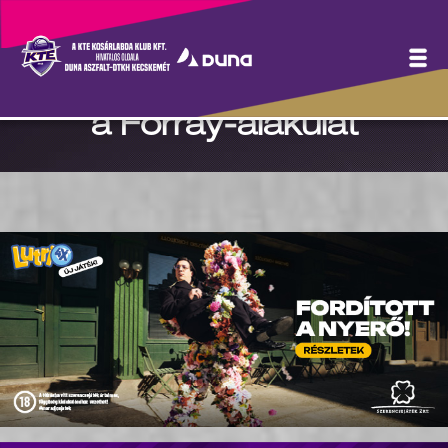
Bravúrgyőzelem
Körmenden, tovább robog
a Forray-alakulat