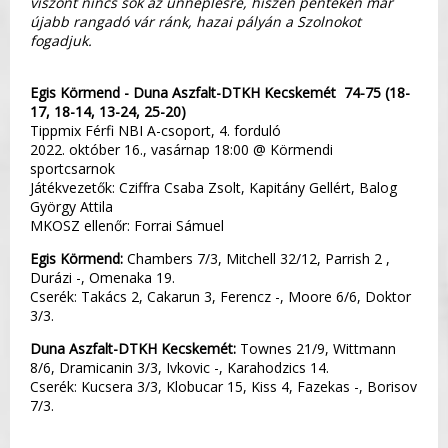
viszont nincs sok az ünneplésre, hiszen pénteken már
újabb rangadó vár ránk, hazai pályán a Szolnokot
fogadjuk.
Egis Körmend - Duna Aszfalt-DTKH Kecskemét 74-75 (18-
17, 18-14, 13-24, 25-20)
Tippmix Férfi NBI A-csoport, 4. forduló
2022. október 16., vasárnap 18:00 @ Körmendi
sportcsarnok
Játékvezetők: Cziffra Csaba Zsolt, Kapitány Gellért, Balog
György Attila
MKOSZ ellenőr: Forrai Sámuel
Egis Körmend:
Chambers 7/3, Mitchell 32/12, Parrish 2 ,
Durázi -, Omenaka 19.
Cserék: Takács 2, Cakarun 3, Ferencz -, Moore 6/6, Doktor
3/3.
Duna Aszfalt-DTKH Kecskemét:
Townes 21/9, Wittmann
8/6, Dramicanin 3/3, Ivkovic -, Karahodzics 14.
Cserék: Kucsera 3/3, Klobucar 15, Kiss 4, Fazekas -, Borisov
7/3.