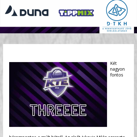
Két
nagyon
fontos