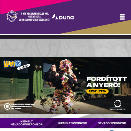
Extra triplák hozták a
sikereket - videó