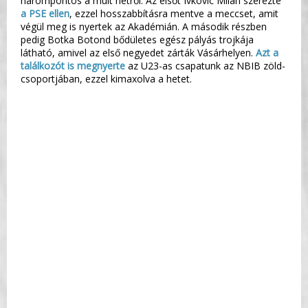
hárompontos a múlt hétről. Az elsőt Ivkovic Milán szerezte
a PSE ellen
, ezzel hosszabbításra mentve a meccset, amit
végül meg is nyertek az Akadémián. A második részben
pedig Botka Botond bődületes egész pályás trojkája
látható, amivel az első negyedet zárták Vásárhelyen.
Azt a
találkozót is megnyerte
az U23-as csapatunk az NBIB zöld-
csoportjában, ezzel kimaxolva a hetet.