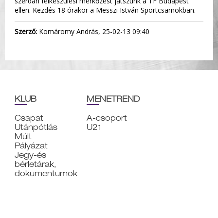
szerdán felkészülési mérkőzést játszunk a TF Budapest
ellen. Kezdés 18 órakor a Messzi István Sportcsarnokban.
Szerző:
Komáromy András, 25-02-13 09:40
KLUB
MENETREND
Csapat
A-csoport
Utánpótlás
U21
Múlt
Pályázat
Jegy-és
bérletárak,
dokumentumok