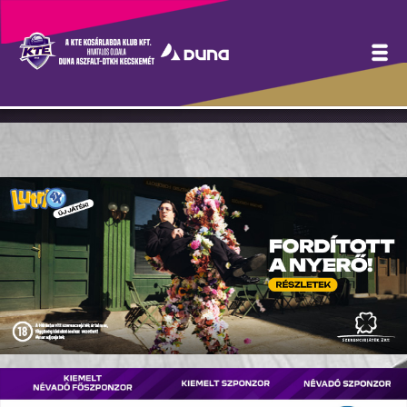
Február 19-én edzőmeccs
a TF ellen