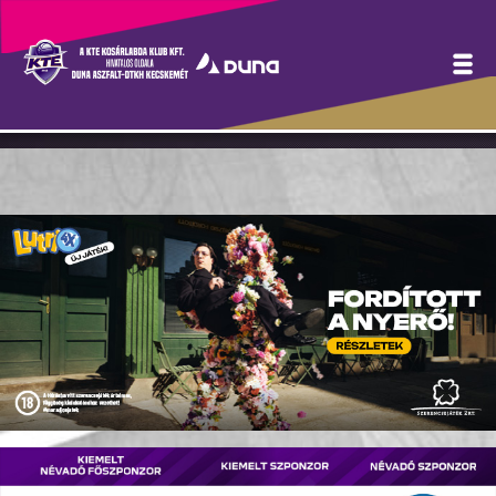
Itt jelentkezhetsz a február
28-i szurkolói játékra