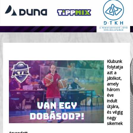
Klubunk
folytatja
azt a
játékot,
amely
három
éve
indult
útjára,
és végig
nagy
sikernek