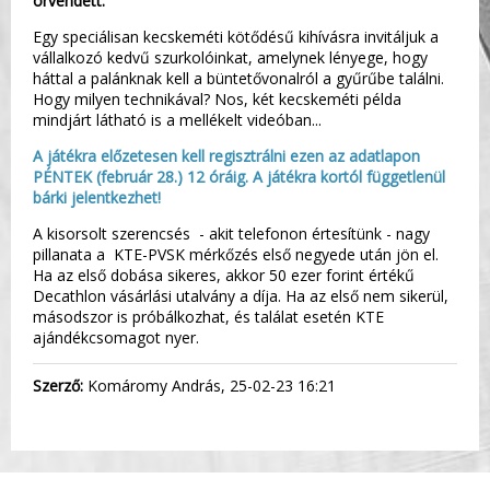
örvendett.
Egy speciálisan kecskeméti kötődésű kihívásra invitáljuk a
vállalkozó kedvű szurkolóinkat, amelynek lényege, hogy
háttal a palánknak kell a büntetővonalról a gyűrűbe találni.
Hogy milyen technikával? Nos, két kecskeméti példa
mindjárt látható is a mellékelt videóban...
A játékra előzetesen kell regisztrálni ezen az adatlapon
PÉNTEK (február 28.) 12 óráig. A játékra kortól függetlenül
bárki jelentkezhet!
A kisorsolt szerencsés - akit telefonon értesítünk - nagy
pillanata a KTE-PVSK mérkőzés első negyede után jön el.
Ha az első dobása sikeres, akkor 50 ezer forint értékű
Decathlon vásárlási utalvány a díja. Ha az első nem sikerül,
másodszor is próbálkozhat, és találat esetén KTE
ajándékcsomagot nyer.
Szerző:
Komáromy András, 25-02-23 16:21