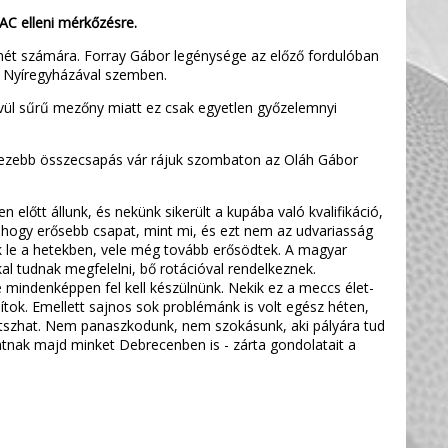
AC elleni mérkőzésre.
t számára. Forray Gábor legénysége az előző fordulóban
tó Nyíregyházával szemben.
ívül sűrű mezőny miatt ez csak egyetlen győzelemnyi
nehezebb összecsapás vár rájuk szombaton az Oláh Gábor
 előtt állunk, és nekünk sikerült a kupába való kvalifikáció,
ogy erősebb csapat, mint mi, és ezt nem az udvariasság
 le a hetekben, vele még tovább erősödtek. A magyar
al tudnak megfelelni, bő rotációval rendelkeznek.
e mindenképpen fel kell készülnünk. Nekik ez a meccs élet-
ok. Emellett sajnos sok problémánk is volt egész héten,
 játszhat. Nem panaszkodunk, nem szokásunk, aki pályára tud
tnak majd minket Debrecenben is - zárta gondolatait a