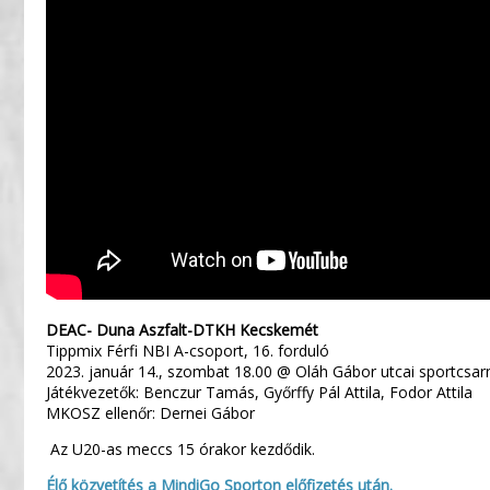
DEAC- Duna Aszfalt-DTKH Kecskemét
Tippmix Férfi NBI A-csoport, 16. forduló
2023. január 14., szombat 18.00 @ Oláh Gábor utcai sportcsar
Játékvezetők: Benczur Tamás, Győrffy Pál Attila, Fodor Attila
MKOSZ ellenőr: Dernei Gábor
Az U20-as meccs 15 órakor kezdődik.
Élő közvetítés a MindiGo Sporton előfizetés után.