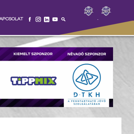
-
APCSOLAT
-