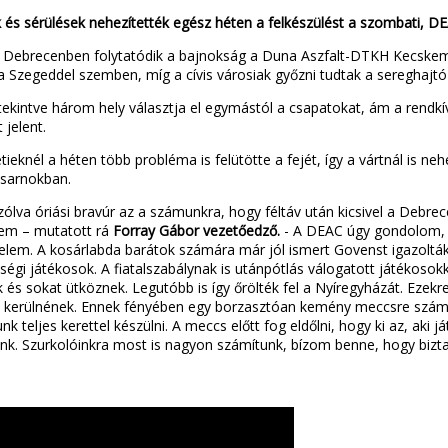
és sérülések nehezítették egész héten a felkészülést a szombati, DE
Debrecenben folytatódik a bajnokság a Duna Aszfalt-DTKH Kecskemé
a Szegeddel szemben, míg a cívis városiak győzni tudtak a sereghaj
 tekintve három hely választja el egymástól a csapatokat, ám a rendk
 jelent.
ieknél a héten több probléma is felütötte a fejét, így a vártnál is 
csarnokban.
ólva óriási bravúr az a számunkra, hogy féltáv után kicsivel a Debrecen
nem – mutatott rá
Forray Gábor vezetőedző.
- A DEAC úgy gondolom, h
lem. A kosárlabda barátok számára már jól ismert Govenst igazolták
ségi játékosok. A fiatalszabálynak is utánpótlás válogatott játékosokk
és sokat ütköznek. Legutóbb is így őrölték fel a Nyíregyházát. Ezekr
e kerülnének. Ennek fényében egy borzasztóan kemény meccsre számít
 teljes kerettel készülni. A meccs előtt fog eldőlni, hogy ki az, aki
k. Szurkolóinkra most is nagyon számítunk, bízom benne, hogy bizta