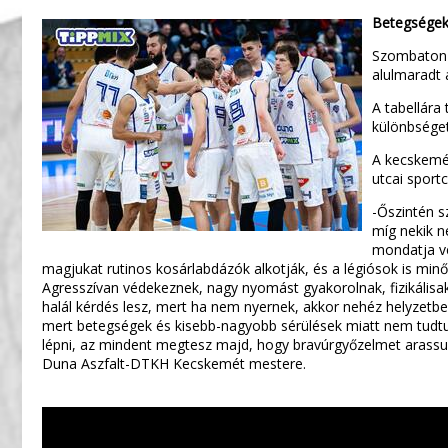
Betegségek 
Szombaton 
alulmaradt 
A tabellára
különbséget
A kecskemét
utcai sport
-Őszintén sz
míg nekik 
mondatja ve
magjukat rutinos kosárlabdázók alkotják, és a légiósok is minő
Agresszívan védekeznek, nagy nyomást gyakorolnak, fizikálisak 
halál kérdés lesz, mert ha nem nyernek, akkor nehéz helyzetb
mert betegségek és kisebb-nagyobb sérülések miatt nem tudtunk
lépni, az mindent megtesz majd, hogy bravúrgyőzelmet arassun
Duna Aszfalt-DTKH Kecskemét mestere.