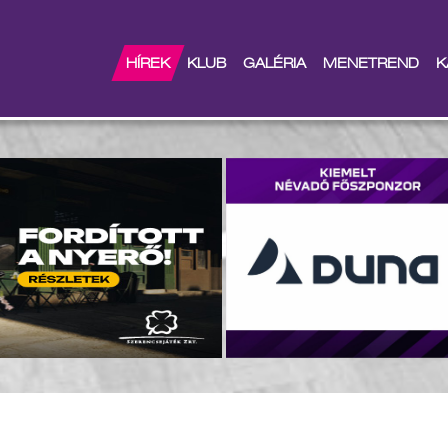
a szakmai stáb
HÍREK
KLUB
GALÉRIA
MENETREND
K