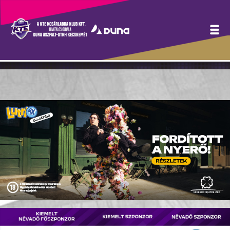
Őszinte párbeszéd a
szurkolói ankéton