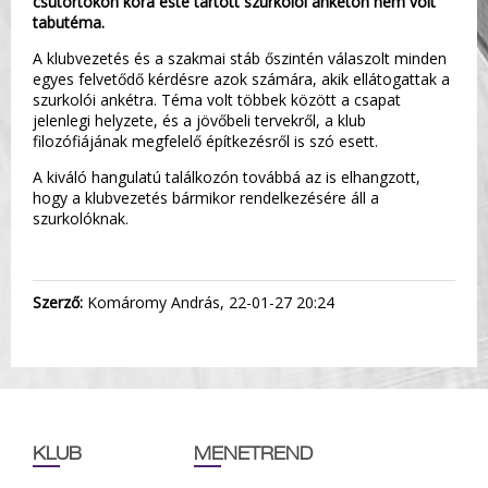
csütörtökön kora este tartott szurkolói ankéton nem volt
tabutéma.
A klubvezetés és a szakmai stáb őszintén válaszolt minden
egyes felvetődő kérdésre azok számára, akik ellátogattak a
szurkolói ankétra. Téma volt többek között a csapat
jelenlegi helyzete, és a jövőbeli tervekről, a klub
filozófiájának megfelelő építkezésről is szó esett.
A kiváló hangulatú találkozón továbbá az is elhangzott,
hogy a klubvezetés bármikor rendelkezésére áll a
szurkolóknak.
Szerző:
Komáromy András, 22-01-27 20:24
KLUB
MENETREND