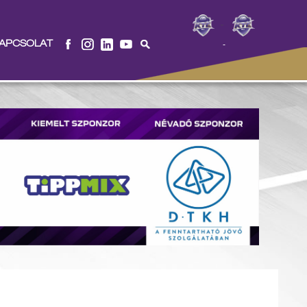
-
len
APCSOLAT
-