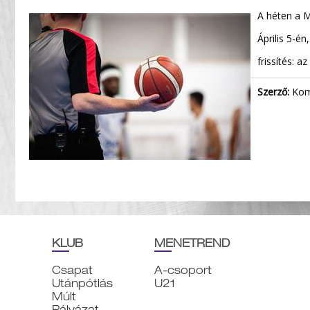
A héten a M
Április 5-é
frissítés: 
Szerző:
Komá
KLUB
MENETREND
Csapat
A-csoport
Utánpótlás
U21
Múlt
Pályázat