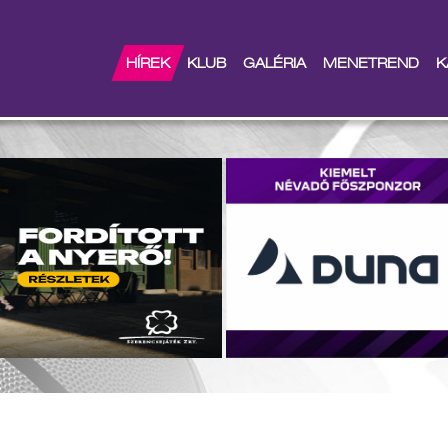
APUS edzőmeccs az Alba el
HÍREK
KLUB
GALÉRIA
MENETREND
K