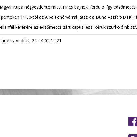
agyar Kupa négyesdöntő miatt nincs bajnoki forduló, így edzőmeccs 
n, pénteken 11:30-tól az Alba Fehérvárral játszik a Duna Aszfalt-DTK
az ellenfél kérésére az edzőmeccs zárt kapus lesz, kérük szurkolóink sz
romy András, 24-04-02 12:21