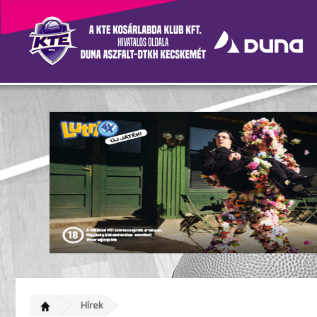
Pénteken délelőtt ZÁRT K
Hírek