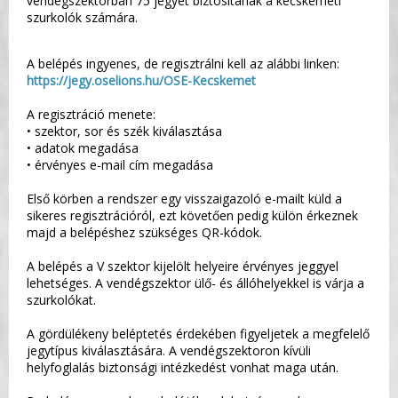
vendégszektorban 75 jegyet biztosítanak a kecskeméti
szurkolók számára.
A belépés ingyenes, de regisztrálni kell az alábbi linken:
https://jegy.oselions.hu/OSE-Kecskemet
A regisztráció menete:
• szektor, sor és szék kiválasztása
• adatok megadása
• érvényes e-mail cím megadása
Első körben a rendszer egy visszaigazoló e-mailt küld a
sikeres regisztrációról, ezt követően pedig külön érkeznek
majd a belépéshez szükséges QR-kódok.
A belépés a V szektor kijelölt helyeire érvényes jeggyel
lehetséges. A vendégszektor ülő- és állóhelyekkel is várja a
szurkolókat.
A gördülékeny beléptetés érdekében figyeljetek a megfelelő
jegytípus kiválasztására. A vendégszektoron kívüli
helyfoglalás biztonsági intézkedést vonhat maga után.