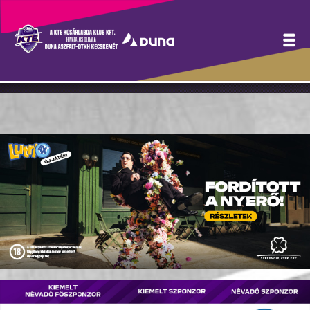
Szurkolói infók a szombati,
oroszlányi meccshez