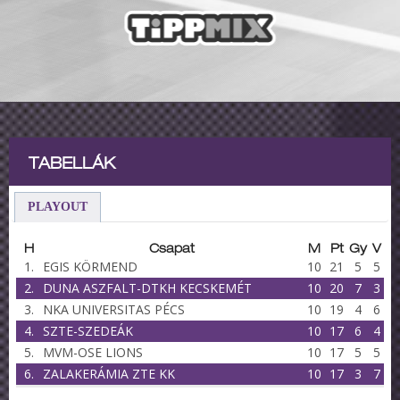
TABELLÁK
PLAYOUT
H
Csapat
M
Pt
Gy
V
1.
EGIS KÖRMEND
10
21
5
5
2.
DUNA ASZFALT-DTKH KECSKEMÉT
10
20
7
3
3.
NKA UNIVERSITAS PÉCS
10
19
4
6
4.
SZTE-SZEDEÁK
10
17
6
4
5.
MVM-OSE LIONS
10
17
5
5
6.
ZALAKERÁMIA ZTE KK
10
17
3
7