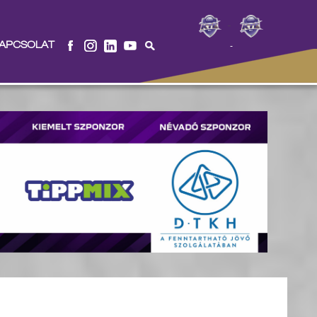
-
APCSOLAT
-