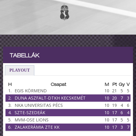
TABELLÁK
PLAYOUT
H
Csapat
M
Pt
Gy
V
1.
EGIS KÖRMEND
10
21
5
5
2.
DUNA ASZFALT-DTKH KECSKEMÉT
10
20
7
3
3.
NKA UNIVERSITAS PÉCS
10
19
4
6
4.
SZTE-SZEDEÁK
10
17
6
4
5.
MVM-OSE LIONS
10
17
5
5
6.
ZALAKERÁMIA ZTE KK
10
17
3
7