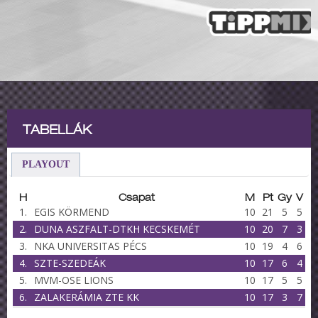
TABELLÁK
PLAYOUT
H
Csapat
M
Pt
Gy
V
1.
EGIS KÖRMEND
10
21
5
5
2.
DUNA ASZFALT-DTKH KECSKEMÉT
10
20
7
3
3.
NKA UNIVERSITAS PÉCS
10
19
4
6
4.
SZTE-SZEDEÁK
10
17
6
4
5.
MVM-OSE LIONS
10
17
5
5
6.
ZALAKERÁMIA ZTE KK
10
17
3
7