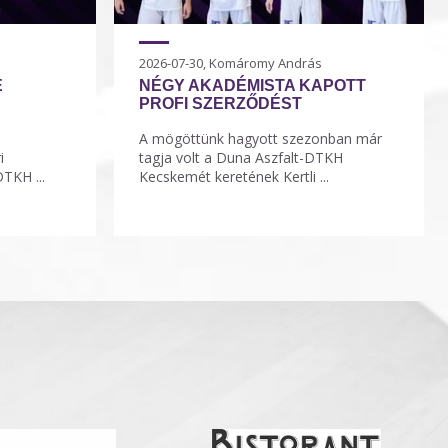
2026-07-30, Komáromy András
E
NÉGY AKADÉMISTA KAPOTT
PROFI SZERZŐDÉST
A mögöttünk hagyott szezonban már
i
tagja volt a Duna Aszfalt-DTKH
TKH ...
Kecskemét keretének Kertli ...