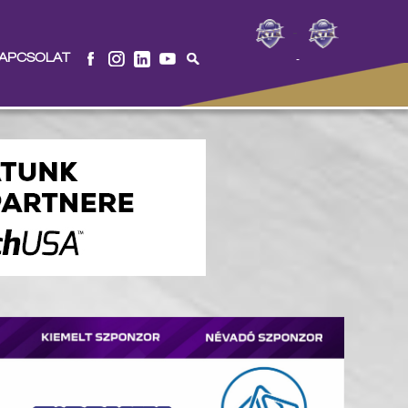
-
APCSOLAT
-