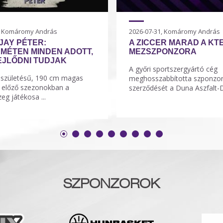
, Komáromy András
2026-07-31, Komáromy András
JAY PÉTER:
A ZICCER MARAD A KT
MÉTEN MINDEN ADOTT,
MEZSZPONZORA
EJLŐDNI TUDJAK
A győri sportszergyártó cég
 születésű, 190 cm magas
meghosszabbította szponzor
z előző szezonokban a
szerződését a Duna Aszfalt-D
eg játékosa ...
SZPONZOROK