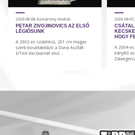
2026-08-08, Komáromy András
2026-08-07
PETAR ZIVOJINOVICS AZ ELSŐ
CSÁTAL
LÉGIÓSUNK
KECSKE
HOGY F
A 2002-es születésű, 201 cm magas
A 2004-es
szerb kosárlabdázó a Duna Aszfalt-
irányító a
DTKH Kecskemét első ...
Zalaegersz