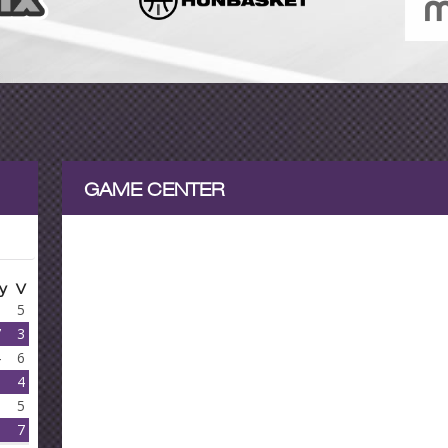
GAME CENTER
y
V
5
5
7
3
4
6
6
4
5
5
3
7