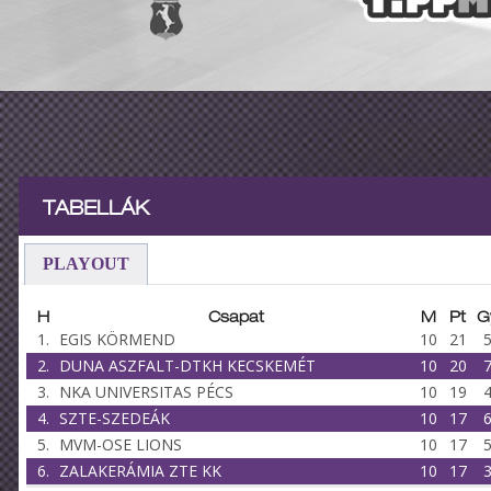
TABELLÁK
PLAYOUT
H
Csapat
M
Pt
G
1.
EGIS KÖRMEND
10
21
2.
DUNA ASZFALT-DTKH KECSKEMÉT
10
20
3.
NKA UNIVERSITAS PÉCS
10
19
4.
SZTE-SZEDEÁK
10
17
5.
MVM-OSE LIONS
10
17
6.
ZALAKERÁMIA ZTE KK
10
17