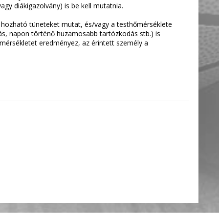
gy diákigazolvány) is be kell mutatnia.
 hozható tüneteket mutat, és/vagy a testhőmérséklete
tás, napon történő huzamosabb tartózkodás stb.) is
őmérsékletet eredményez, az érintett személy a