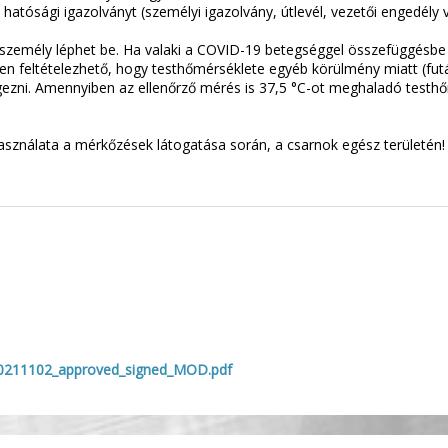
tósági igazolványt (személyi igazolvány, útlevél, vezetői engedély va
személy léphet be. Ha valaki a COVID-19 betegséggel összefüggésbe
ben feltételezhető, hogy testhőmérséklete egyéb körülmény miatt (fu
égezni. Amennyiben az ellenőrző mérés is 37,5 °C-ot meghaladó testh
asználata a mérkőzések látogatása során, a csarnok egész területén!
20211102_approved_signed_MOD.pdf