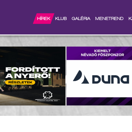
unk a győzelemért
HÍREK
KLUB
GALÉRIA
MENETREND
K