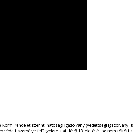
.) Korm. rendelet szerinti hatósági igazolvány (védettségi igazolvány)
len védett személye felügyelete alatt lévő 18. életévét be nem töltött