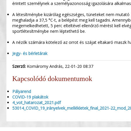
érintett személynek a személyazonosság igazolására alkalmas ha
A létesítménybe kizárólag egészséges, tüneteket nem mutató 
meghaladja a 37,5 °C-t, a belépést meg kell tagadni. Amennyi
megemelkedhetett, 5 perc elteltével ellenőrző mérést kell elv
sportlétesítménybe nem léptethető be.
A nézők számára kötelező az orrot és szájat eltakaró maszk h
Jegy- és bérletárak
Szerző:
Komáromy András, 22-01-20 08:37
Kapcsolódó dokumentumok
Pályarend
COVID-19 plakátok
4_vot_hatarozat_2021.pdf
53014_COVID_19_irányelvek_mellékletek_final_2021-22_mod_