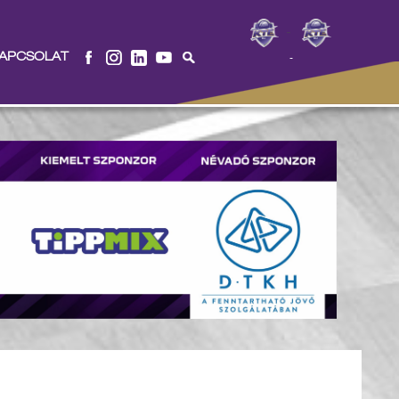
-
APCSOLAT
-