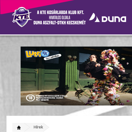
Az utolsó leheletig harcol
Hírek