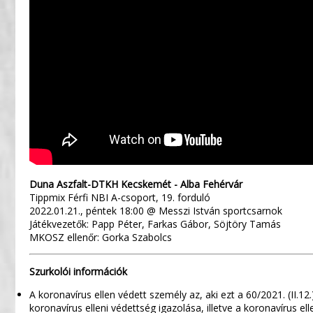
Duna Aszfalt-DTKH Kecskemét - Alba Fehérvár
Tippmix Férfi NBI A-csoport, 19. forduló
2022.01.21., péntek 18:00 @ Messzi István sportcsarnok
Játékvezetők: Papp Péter, Farkas Gábor, Söjtöry Tamás
MKOSZ ellenőr: Gorka Szabolcs
Szurkolói információk
A koronavírus ellen védett személy az, aki ezt a 60/2021. (II.12
koronavírus elleni védettség igazolása, illetve a koronavírus el