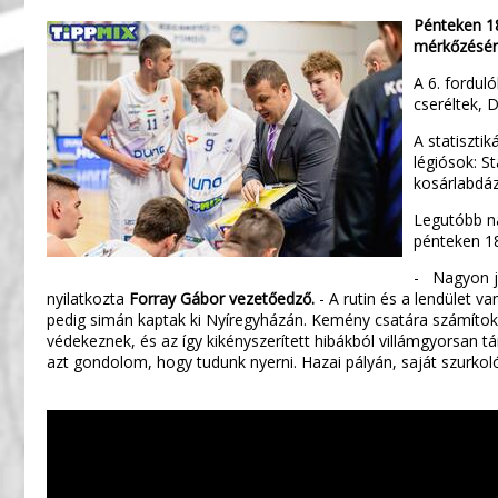
Pénteken 18
mérkőzésén 
A 6. fordul
cseréltek, 
A statiszti
légiósok: S
kosárlabdáz
Legutóbb na
pénteken 18
- Nagyon jó
nyilatkozta
Forray Gábor vezetőedző.
- A rutin és a lendület v
pedig simán kaptak ki Nyíregyházán. Kemény csatára számítok,
védekeznek, és az így kikényszerített hibákból villámgyorsan tá
azt gondolom, hogy tudunk nyerni. Hazai pályán, saját szurkoló