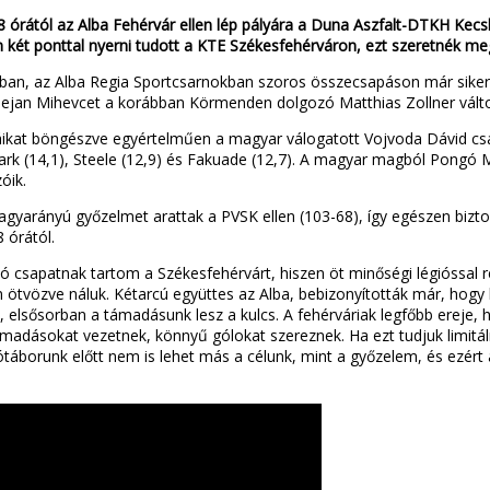
 órától az Alba Fehérvár ellen lép pályára a Duna Aszfalt-DTKH Kecs
két ponttal nyerni tudott a KTE Székesfehérváron, ezt szeretnék me
óban, az Alba Regia Sportcsarnokban szoros összecsapáson már sikerül
Dejan Mihevcet a korábban Körmenden dolgozó Matthias Zollner válto
káikat böngészve egyértelműen a magyar válogatott Vojvoda Dávid csa
tark (14,1), Steele (12,9) és Fakuade (12,7). A magyar magból Pongó 
óik.
gyarányú győzelmet arattak a PVSK ellen (103-68), így egészen bizto
 órától.
 csapatnak tartom a Székesfehérvárt, hiszen öt minőségi légióssal 
an ötvözve náluk. Kétarcú együttes az Alba, bebizonyították már, hogy
 elsősorban a támadásunk lesz a kulcs. A fehérváriak legfőbb ereje,
madásokat vezetnek, könnyű gólokat szereznek. Ha ezt tudjuk limitálni,
táborunk előtt nem is lehet más a célunk, mint a győzelem, és ezért a