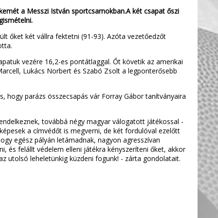
kemét a Messzi István sportcsarnokban.A két csapat őszi
gismételni.
t őket két vállra fektetni (91-93). Azóta vezetőedzőt
tta.
patuk vezére 16,2-es pontátlaggal. Őt követik az amerikai
Marcell, Lukács Norbert és Szabó Zsolt a legponterősebb
s, hogy parázs összecsapás vár Forray Gábor tanítványaira
rendelkeznek, továbbá négy magyar válogatott játékossal -
 képesek a címvédőt is megverni, de két fordulóval ezelőtt
 hogy egész pályán letámadnak, nagyon agresszívan
 és felállt védelem elleni játékra kényszeríteni őket, akkor
z utolsó leheletünkig küzdeni fogunk! - zárta gondolatait.