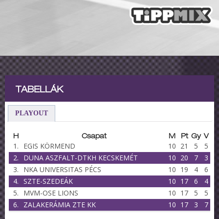
TABELLÁK
PLAYOUT
H
Csapat
M
Pt
Gy
V
1.
EGIS KÖRMEND
10
21
5
5
2.
DUNA ASZFALT-DTKH KECSKEMÉT
10
20
7
3
3.
NKA UNIVERSITAS PÉCS
10
19
4
6
4.
SZTE-SZEDEÁK
10
17
6
4
5.
MVM-OSE LIONS
10
17
5
5
6.
ZALAKERÁMIA ZTE KK
10
17
3
7